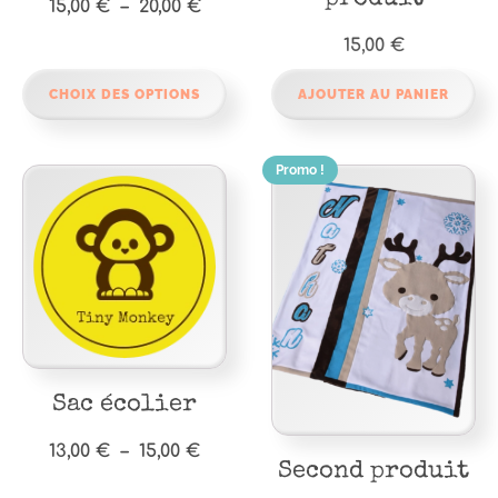
Plage
15,00
€
–
20,00
€
du
de
15,00
€
produit
prix :
15,00 €
CHOIX DES OPTIONS
AJOUTER AU PANIER
à
20,00 €
Promo !
Ce
produit
a
plusieurs
variations.
Les
options
peuvent
être
Sac écolier
choisies
Plage
13,00
€
–
15,00
€
sur
Second produit
de
la