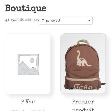
Boutique
4 résultats affichés
Ce
produit
a
plusieurs
variations.
Les
options
peuvent
être
choisies
sur
P Var
Premier
la
produit
page